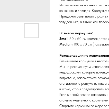
Изготовлена из прочного матер
конюшнях и левадах. Кормушку 
Предусмотрены петли с разных 
углу денника, в ящике или повеси
Размеры кормушек:
Small
80 х 60 см (помещается д
Medium
100 х 70 см (помещаетс
Рекомендации по использова
Размещайте кормушки в нескольк
Мы не рекомендуем использоват
недоуздоками, которые потенциа
подкована, рассмотрите возмож
стандартного рептуха из нашег
высоко, чтобы предотвратить за
Если в одной леваде находится
станцию ​​медленного кормления
Стирайте кормушки по мере заг