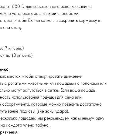
иала 1680 D для всесезонного использования в
можно установить различными способами.
сторон, чтобы Вы легко могли закрепить кормушку в
ть на стену.
о 7 кг сена)
я до 10 кг сена)
нию:
их местах, чтобы стимулировать движение.
ь с рогатыми животными или лошадьми с попонами или
льно могут запутаться в сетке. Если ваша лошадь
ность использования подушки для сена или
о ассортимента, которые можно повесить достаточно
путывание подковы (вне зоны удара).
 несколько лошадей, мы рекомендуем как минимум одну
 на каждого члена табуна.
рязнения.