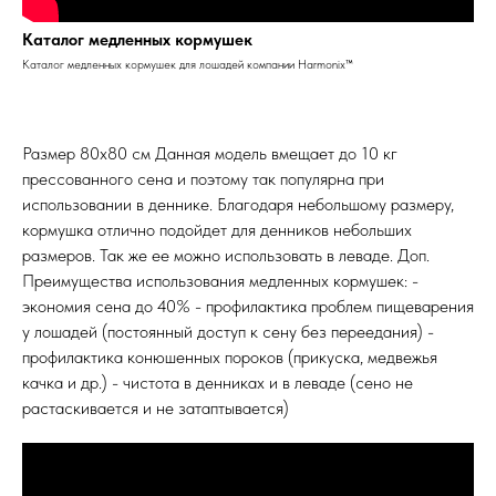
Каталог медленных кормушек
Каталог медленных кормушек для лошадей компании Harmonix™
Размер 80х80 см Данная модель вмещает до 10 кг
прессованного сена и поэтому так популярна при
использовании в деннике. Благодаря небольшому размеру,
кормушка отлично подойдет для денников небольших
размеров. Так же ее можно использовать в леваде. Доп.
Преимущества использования медленных кормушек: -
экономия сена до 40% - профилактика проблем пищеварения
у лошадей (постоянный доступ к сену без переедания) -
профилактика конюшенных пороков (прикуска, медвежья
качка и др.) - чистота в денниках и в леваде (сено не
растаскивается и не затаптывается)